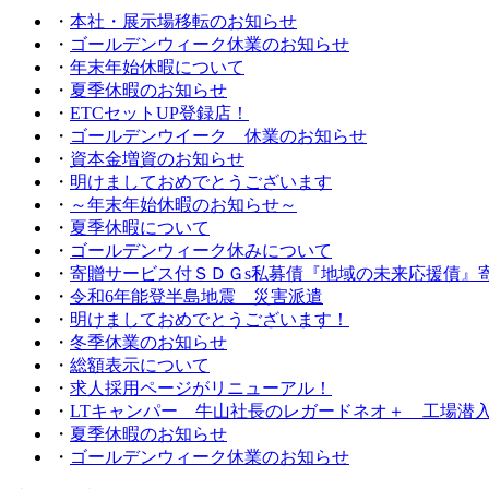
・
本社・展示場移転のお知らせ
・
ゴールデンウィーク休業のお知らせ
・
年末年始休暇について
・
夏季休暇のお知らせ
・
ETCセットUP登録店！
・
ゴールデンウイーク 休業のお知らせ
・
資本金増資のお知らせ
・
明けましておめでとうございます
・
～年末年始休暇のお知らせ～
・
夏季休暇について
・
ゴールデンウィーク休みについて
・
寄贈サービス付ＳＤＧs私募債『地域の未来応援債』
・
令和6年能登半島地震 災害派遣
・
明けましておめでとうございます！
・
冬季休業のお知らせ
・
総額表示について
・
求人採用ページがリニューアル！
・
LTキャンパー 牛山社長のレガードネオ＋ 工場潜
・
夏季休暇のお知らせ
・
ゴールデンウィーク休業のお知らせ