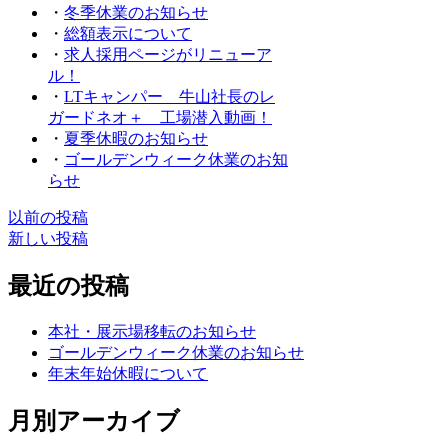
・
冬季休業のお知らせ
・
総額表示について
・
求人採用ページがリニューア
ル！
・
LTキャンパー 牛山社長のレ
ガードネオ＋ 工場潜入動画！
・
夏季休暇のお知らせ
・
ゴールデンウィーク休業のお知
らせ
Posts
以前の投稿
新しい投稿
navigation
最近の投稿
本社・展示場移転のお知らせ
ゴールデンウィーク休業のお知らせ
年末年始休暇について
月別アーカイブ