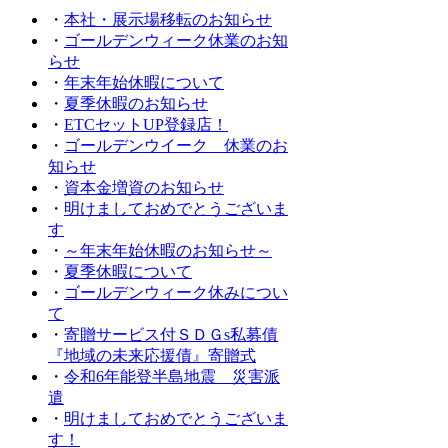
・
本社・展示場移転のお知らせ
・
ゴールデンウィーク休業のお知
らせ
・
年末年始休暇について
・
夏季休暇のお知らせ
・
ETCセットUP登録店！
・
ゴールデンウイーク 休業のお
知らせ
・
資本金増資のお知らせ
・
明けましておめでとうございま
す
・
～年末年始休暇のお知らせ～
・
夏季休暇について
・
ゴールデンウィーク休みについ
て
・
寄贈サービス付ＳＤＧs私募債
『地域の未来応援債』寄贈式
・
令和6年能登半島地震 災害派
遣
・
明けましておめでとうございま
す！