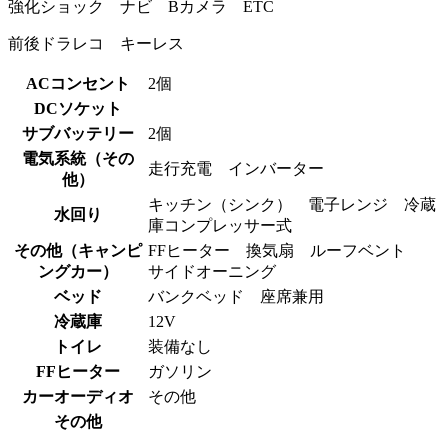
強化ショック ナビ Bカメラ ETC
前後ドラレコ キーレス
ACコンセント
2個
DCソケット
サブバッテリー
2個
電気系統（その
走行充電 インバーター
他）
キッチン（シンク） 電子レンジ 冷蔵
水回り
庫コンプレッサー式
その他（キャンピ
FFヒーター 換気扇 ルーフベント
ングカー）
サイドオーニング
ベッド
バンクベッド 座席兼用
冷蔵庫
12V
トイレ
装備なし
FFヒーター
ガソリン
カーオーディオ
その他
その他