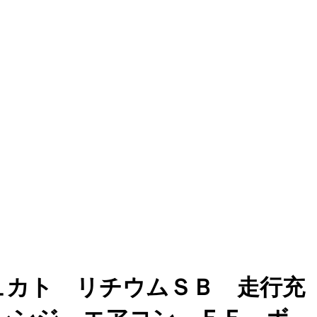
ュカト リチウムＳＢ 走行充