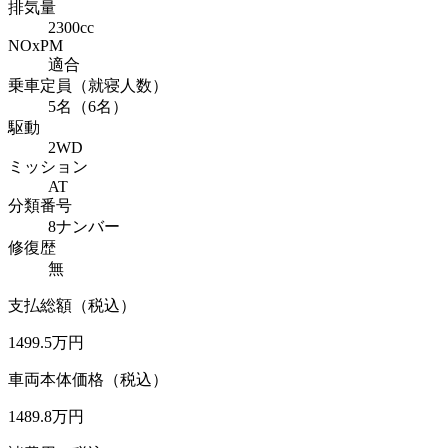
排気量
2300cc
NOxPM
適合
乗車定員（就寝人数）
5名（6名）
駆動
2WD
ミッション
AT
分類番号
8ナンバー
修復歴
無
支払総額（税込）
1499.5
万円
車両本体価格（税込）
1489.8
万円