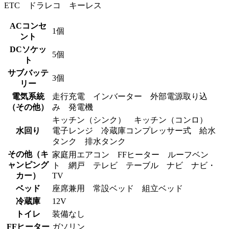
ETC ドラレコ キーレス
ACコンセ
1個
ント
DCソケッ
5個
ト
サブバッテ
3個
リー
電気系統
走行充電 インバーター 外部電源取り込
（その他）
み 発電機
キッチン（シンク） キッチン（コンロ）
水回り
電子レンジ 冷蔵庫コンプレッサー式 給水
タンク 排水タンク
その他（キ
家庭用エアコン FFヒーター ルーフベン
ャンピング
ト 網戸 テレビ テーブル ナビ ナビ・
カー）
TV
ベッド
座席兼用 常設ベッド 組立ベッド
冷蔵庫
12V
トイレ
装備なし
FFヒーター
ガソリン