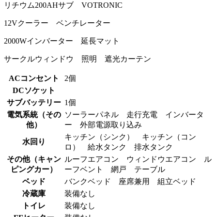
リチウム200AHサブ VOTRONIC
12Vクーラー ベンチレーター
2000Wインバーター 延長マット
サークルウィンドウ 照明 遮光カーテン
ACコンセント
2個
DCソケット
サブバッテリー
1個
電気系統（その
ソーラーパネル 走行充電 インバータ
他）
ー 外部電源取り込み
キッチン（シンク） キッチン（コン
水回り
ロ） 給水タンク 排水タンク
その他（キャン
ルーフエアコン ウィンドウエアコン ル
ピングカー）
ーフベント 網戸 テーブル
ベッド
バンクベッド 座席兼用 組立ベッド
冷蔵庫
装備なし
トイレ
装備なし