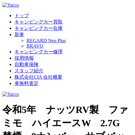
トップ
キャンピングカー買取
キャンピングカー在庫
新車
REGARD Neo Plus
BRAVO
キャンピングカー修理
採用情報
自動車保険
スタッフ紹介
株式会社CIA 会社概要
車無料査定
令和5年 ナッツRV製 ファ
ミモ ハイエースW 2.7G