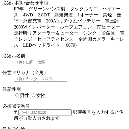
必須
お問い合わせ車種
R7年 グリーンハンズ製 タックルミニ ハイエー
ス 4WD 2.8DT 新規架装 1オーナー 禁煙 走
行・外部充電 200Ahリチウムバッテリー 電圧計
2000Wインバーター ルーフエアコン FFヒーター
走行時リアクーラー＆ヒーター シンク 冷蔵庫 電
子レンジ セーフティセンス 全周囲カメラ キーレ
ス LEDヘッドライト (0079)
必須
お名前
任意
フリガナ（全角）
任意
性別
男性
女性
必須
郵便番号
〒
郵便番号を入力すると住
所が自動入力されます
任意
ご住所